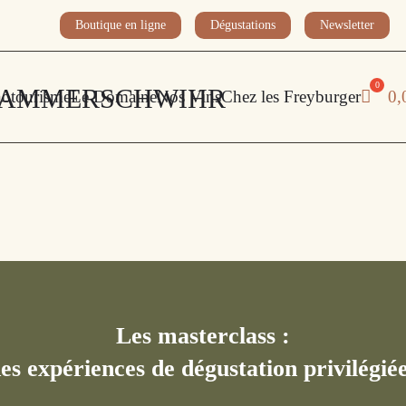
Boutique en ligne
Dégustations
Newsletter
otourisme
Le Domaine
Nos Vins
Chez les Freyburger
0,
Les masterclass :
es expériences de dégustation privilégié