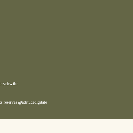
erschwihr
ts réservés @attitudedigitale