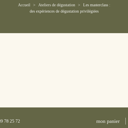
Accueil
Ateliers de dégustation
Les masterclass :
des expériences de dégustation privilégiées
mon panier
89 78 25 72