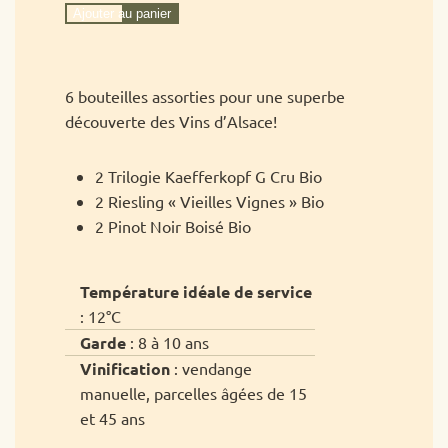
Colis
Ajouter au panier
Alsace
Prestige
6
6 bouteilles assorties pour une superbe
bouteilles
découverte des Vins d’Alsace!
2 Trilogie Kaefferkopf G Cru Bio
2 Riesling « Vieilles Vignes » Bio
2 Pinot Noir Boisé Bio
Température idéale de service
: 12°C
Garde
: 8 à 10 ans
Vinification
: vendange
manuelle, parcelles âgées de 15
et 45 ans