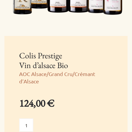
Colis Prestige
Vin d’alsace Bio
AOC Alsace/Grand Cru/Crémant
d’Alsace
124,00
€
quantité
de