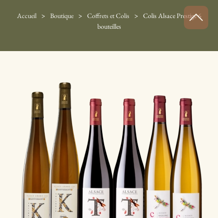
Accueil
Boutique
Coffrets et Colis
Colis Alsace Prestige 6
bouteilles