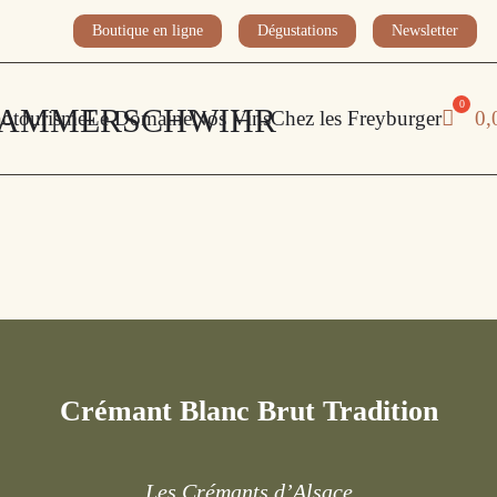
Boutique en ligne
Dégustations
Newsletter
otourisme
Le Domaine
Nos Vins
Chez les Freyburger
0,
Crémant Blanc Brut Tradition
Les Crémants d’Alsace