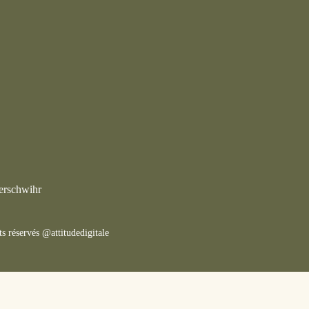
erschwihr
ts réservés @attitudedigitale