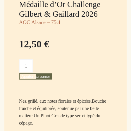
Médaille d’Or Challenge
Gilbert & Gaillard 2026
AOC Alsace – 75cl
12,50
€
quantité
de
Ajouter au panier
Pinot
Gris
EssentielLe
Gastronome
Nez grillé, aux notes florales et épicées.Bouche
fraiche et équilibrée, soutenue par une belle
matière.Un Pinot Gris de type sec et typé du
cépage.