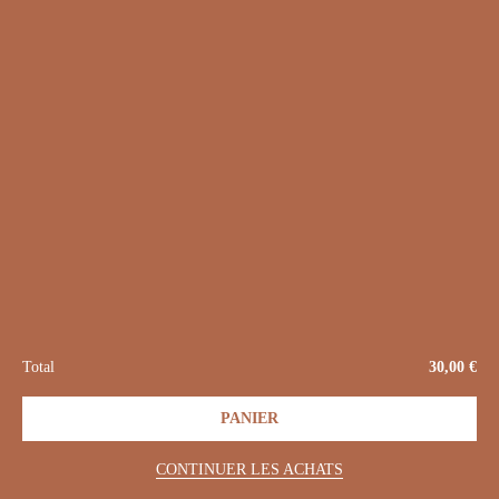
La boutique en ligne
Newsletter
Domaine Freyburger -
Vigneron Indépendant - 13, Grand'Rue
- 68770 - Ammerschwihr
Mentions légales
-
Politique de cookies
-
Protection des données
-
conditions générales de vente
-
tous droits réservés @attitudedigitale
L'abus d'alcool est dangereux pour la santé - sachez apprécier et consommer avec
Total
30,00
€
modération.
1
PANIER
CONTINUER LES ACHATS