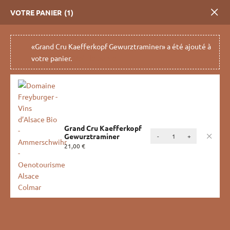
VOTRE PANIER
1
La boutique
Passer au contenu principal
«Grand Cru Kaefferkopf Gewurztraminer» a été ajouté à
Voir le panier
votre panier.
Cépage
Accueil
Boutique
Cépage
Grand Cru Kaefferkopf
quantité
Gewurztraminer
-
+
de
21,00
€
Grand
Cru
Kaefferkopf
Gewurztraminer