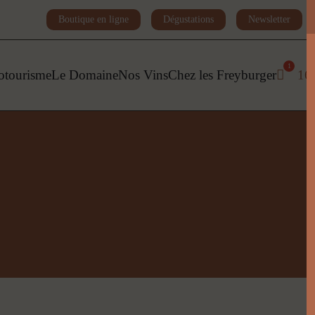
Boutique en ligne
Dégustations
Newsletter
otourisme
Le Domaine
Nos Vins
Chez les Freyburger
16