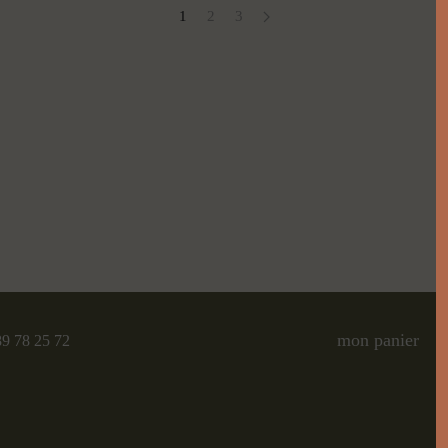
1
2
3
mon panier
89 78 25 72