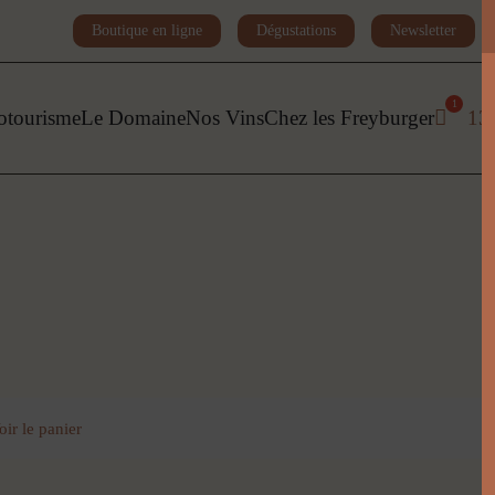
Boutique en ligne
Dégustations
Newsletter
otourisme
Le Domaine
Nos Vins
Chez les Freyburger
13
oir le panier