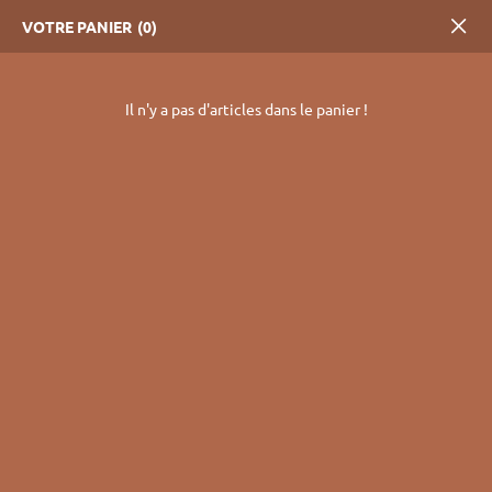
VOTRE PANIER
0
La boutique
Passer au contenu principal
Il n'y a pas d'articles dans le panier !
Accueil
/ Boutique
Boutique
Désolé, ce produit ne peut être acheté.
Affichage de 1–12 sur 31 résultats