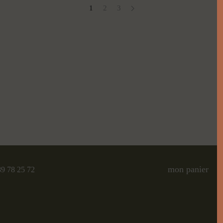
1
2
3
mon panier
89 78 25 72