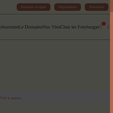
Boutique en ligne
Dégustations
Newsletter
otourisme
Le Domaine
Nos Vins
Chez les Freyburger
15
Voir le panier